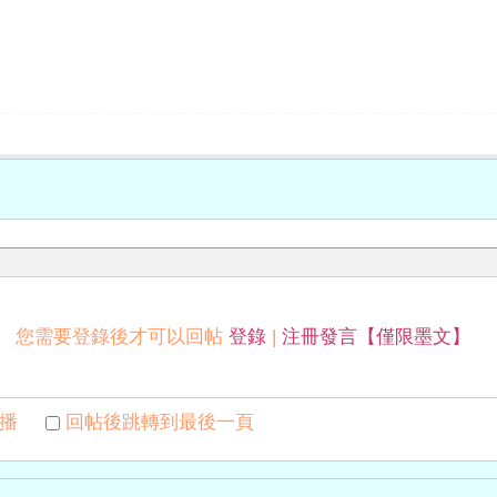
您需要登錄後才可以回帖
登錄
|
注冊發言【僅限墨文】
播
回帖後跳轉到最後一頁