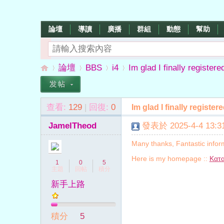
論壇
導讀
廣播
群組
動態
幫助
論壇
BBS
i4
Im glad I finally registere
查看:
129
|
回復:
0
Im glad I finally register
數
»
›
›
›
JamelTheod
發表於 2025-4-4 13:31
Many thanks, Fantastic infor
Here is my homepage ::
Κατα
1
0
5
主題
回帖
積分
新手上路
字
積分
5