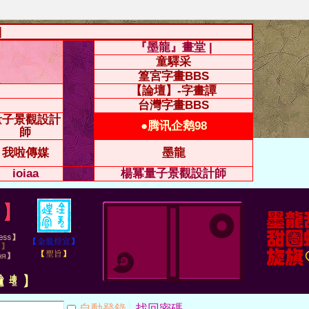
|
『墨龍』畫堂 |
童驛采
篁宮字畫BBS
【論壇】-字畫譚
台灣字畫BBS
量子景觀設計
●腾讯企鹅98
師
我啦傳媒
墨龍
ioiaa
楊冪量子景觀設計師
自動登錄
找回密碼