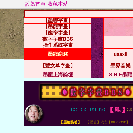
設為首頁
收藏本站
【墨聯字畫】
【墨龍字畫】
【龍帝字畫】
數字字畫BBS
操作系統字畫
墨龍商務
usaxii
【豐女草字畫】
墨界音樂
墨龍上海論壇
S.H.E墨龍