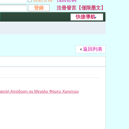
登錄
注冊發言【僅限墨文】
快捷導航
返回列表
ς Υψηλή Απόδοση σε Μεγάλο Φόρτο Χρηστών