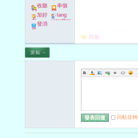
收聽
串個
TA
門
加好
lang
友
viewthre
發消
ad_left_
息
poke}
回復
字
畫
回帖並轉
發表回復