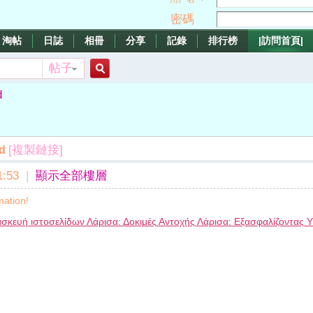
密碼
淘帖
日誌
相冊
分享
記錄
排行榜
|訪問首頁|
帖子
搜
d
索
[複製鏈接]
ed
:53
|
顯示全部樓層
mation!
σκευή ιστοσελίδων Λάρισα: Δοκιμές Αντοχής Λάρισα: Εξασφαλίζοντα