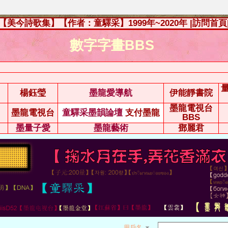
【美今詩歌集】【作者：童驛采】1999年~2020年
|訪問首頁
數字字畫BBS
楊鈺瑩
墨龍愛導航
伊能靜書院
墨龍電視台
墨龍電視台
童驛采墨韻論壇
支付墨龍
BBS
墨量子愛
墨龍藝術
鄧麗君
用戶名