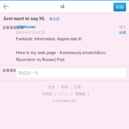
i4
回復
Just want to say Hi.
看全部
UPWRandal
樓主
點擊重新加載
2025-4-4 13:10:33
收藏
Fantastic information, Appreciate it!
Here is my web page -
Κατασκευή ιστοσελίδων:
Φροντίστε τη Φυσική Ροή
點擊重新加載
首頁
|
登錄
|
註冊
簡易版
|
觸屏版
|
電腦版
|
© Comsenz Inc.