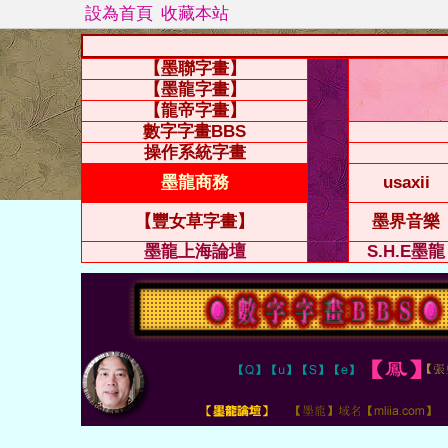
設為首頁
收藏本站
【墨聯字畫】
【墨龍字畫】
【龍帝字畫】
數字字畫BBS
操作系統字畫
墨龍商務
usaxii
【豐女草字畫】
墨界音樂
墨龍上海論壇
S.H.E墨龍