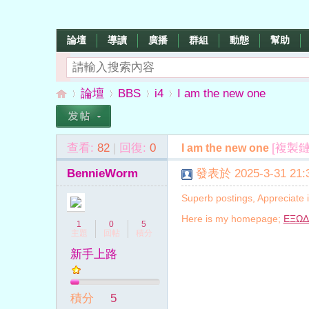
論壇
導讀
廣播
群組
動態
幫助
論壇
BBS
i4
I am the new one
查看:
82
|
回復:
0
[複製鏈
I am the new one
數
»
›
›
›
BennieWorm
發表於 2025-3-31 21:3
Superb postings, Appreciate i
Here is my homepage;
ΕΞΩΔ
1
0
5
主題
回帖
積分
新手上路
字
積分
5