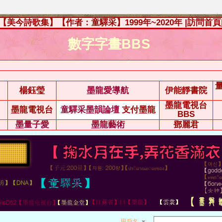
【美今詩歌集】【作者：童驛采】1999年~2020年
|訪問首頁
數字字畫BBS
楊鈺瑩
墨龍愛導航
伊能靜書院
墨龍電視台
墨龍電視台
童驛采墨韻論壇
支付墨龍
BBS
墨量子愛
墨龍藝術
鄧麗君
用戶名