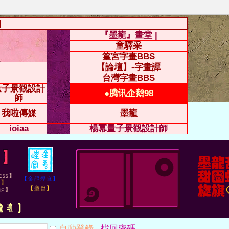
|
『墨龍』畫堂 |
童驛采
篁宮字畫BBS
【論壇】-字畫譚
台灣字畫BBS
量子景觀設計
●腾讯企鹅98
師
我啦傳媒
墨龍
ioiaa
楊冪量子景觀設計師
自動登錄
找回密碼