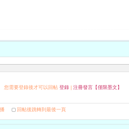
您需要登錄後才可以回帖
登錄
|
注冊發言【僅限墨文】
播
回帖後跳轉到最後一頁