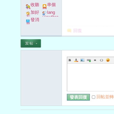
收聽
串個
TA
門
加好
lang
友
viewthre
發消
ad_left_
息
poke}
回復
字
畫
回帖並轉
發表回復