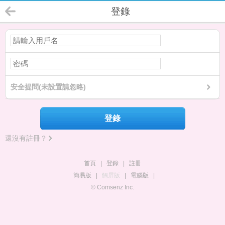
登錄
安全提問(未設置請忽略)
登錄
還沒有註冊？
首頁
|
登錄
|
註冊
簡易版
|
觸屏版
|
電腦版
|
© Comsenz Inc.