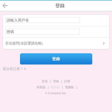
登錄
安全提問(未設置請忽略)
登錄
還沒有註冊？
首頁
|
登錄
|
註冊
簡易版
|
觸屏版
|
電腦版
|
© Comsenz Inc.