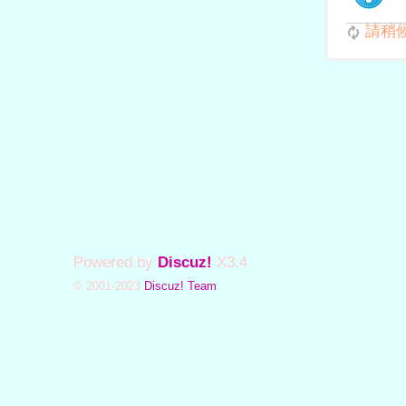
請稍候.
Powered by
Discuz!
X3.4
© 2001-2023
Discuz! Team
.