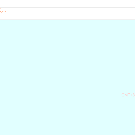
..
GMT+8,