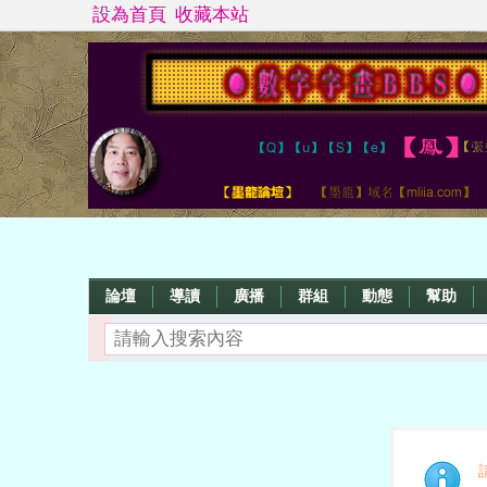
設為首頁
收藏本站
論壇
導讀
廣播
群組
動態
幫助