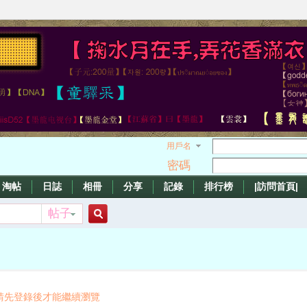
用戶名
密碼
淘帖
日誌
相冊
分享
記錄
排行榜
|訪問首頁|
帖子
搜
索
請先登錄後才能繼續瀏覽