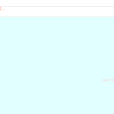
..
GMT+8,