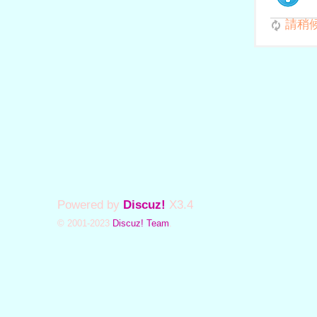
請稍候.
Powered by
Discuz!
X3.4
© 2001-2023
Discuz! Team
.