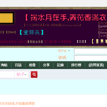
用戶名
密碼
淘帖
日誌
相冊
分享
記錄
排行榜
|訪問首頁|
帖子
搜
索
請先登錄後才能繼續瀏覽