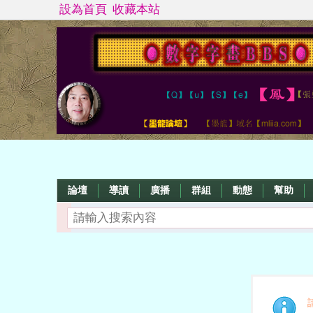
設為首頁
收藏本站
論壇
導讀
廣播
群組
動態
幫助