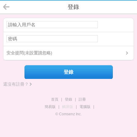
登錄
安全提問(未設置請忽略)
登錄
還沒有註冊？
首頁
|
登錄
|
註冊
簡易版
|
觸屏版
|
電腦版
|
© Comsenz Inc.