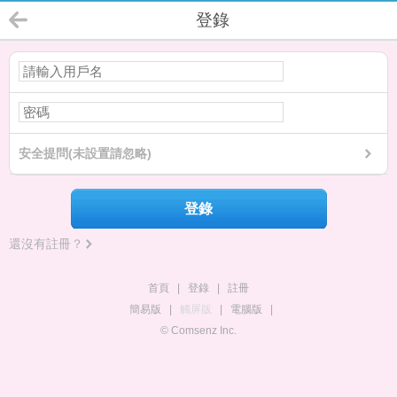
登錄
安全提問(未設置請忽略)
登錄
還沒有註冊？
首頁
|
登錄
|
註冊
簡易版
|
觸屏版
|
電腦版
|
© Comsenz Inc.