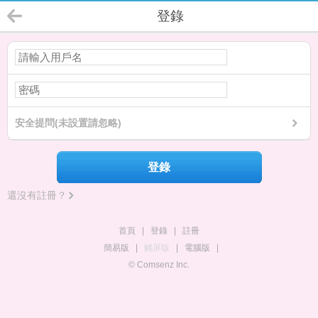
登錄
安全提問(未設置請忽略)
登錄
還沒有註冊？
首頁
|
登錄
|
註冊
簡易版
|
觸屏版
|
電腦版
|
© Comsenz Inc.