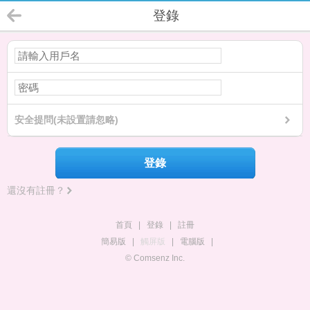
登錄
安全提問(未設置請忽略)
登錄
還沒有註冊？
首頁
|
登錄
|
註冊
簡易版
|
觸屏版
|
電腦版
|
© Comsenz Inc.