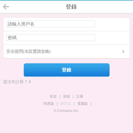
登錄
安全提問(未設置請忽略)
登錄
還沒有註冊？
首頁
|
登錄
|
註冊
簡易版
|
觸屏版
|
電腦版
|
© Comsenz Inc.