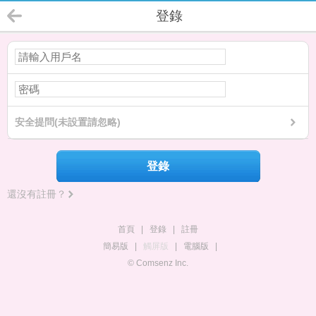
登錄
安全提問(未設置請忽略)
登錄
還沒有註冊？
首頁
|
登錄
|
註冊
簡易版
|
觸屏版
|
電腦版
|
© Comsenz Inc.