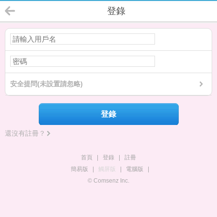
登錄
安全提問(未設置請忽略)
登錄
還沒有註冊？
首頁
|
登錄
|
註冊
簡易版
|
觸屏版
|
電腦版
|
© Comsenz Inc.