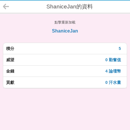
ShaniceJan的資料
點擊重新加載
ShaniceJan
積分
5
威望
0 勤奮值
金錢
4 論壇幣
貢獻
0 汗水量