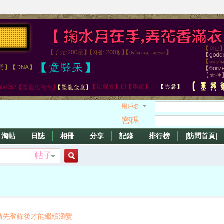
用戶名
密碼
淘帖
日誌
相冊
分享
記錄
排行榜
|訪問首頁|
帖子
搜
索
請先登錄後才能繼續瀏覽