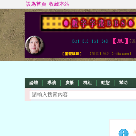
設為首頁
收藏本站
論壇
導讀
廣播
群組
動態
幫助