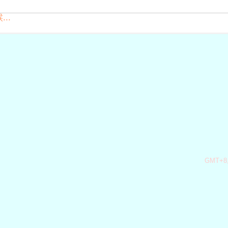
..
GMT+8,