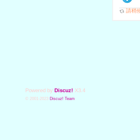
請稍候.
Powered by
Discuz!
X3.4
© 2001-2023
Discuz! Team
.