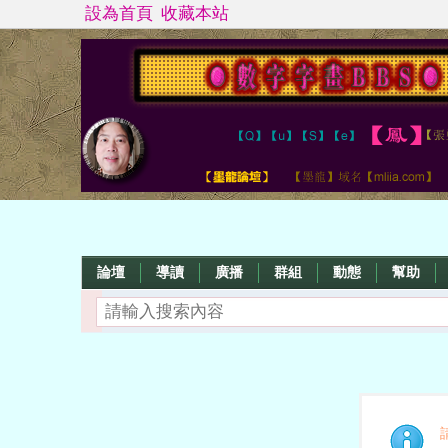
設為首頁
收藏本站
論壇
導讀
廣播
群組
動態
幫助