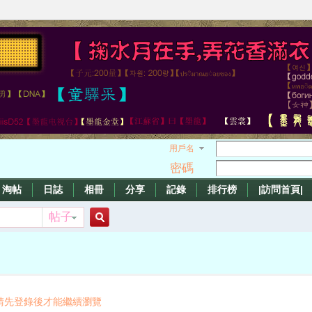
用戶名
密碼
淘帖
日誌
相冊
分享
記錄
排行榜
|訪問首頁|
帖子
搜
索
請先登錄後才能繼續瀏覽