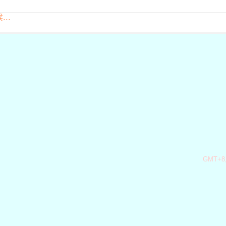
..
GMT+8,