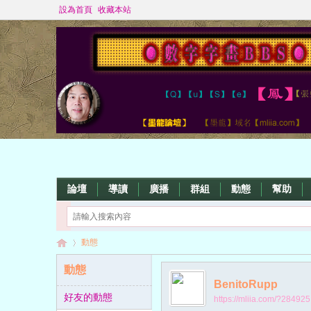
設為首頁
收藏本站
論壇
導讀
廣播
群組
動態
幫助
動態
動態
BenitoRupp
好友的動態
https://mliia.com/?284925
數
›