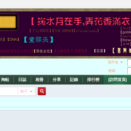
用戶名
密碼
淘帖
日誌
相冊
分享
記錄
排行榜
|訪問首頁|
帖子
搜
索