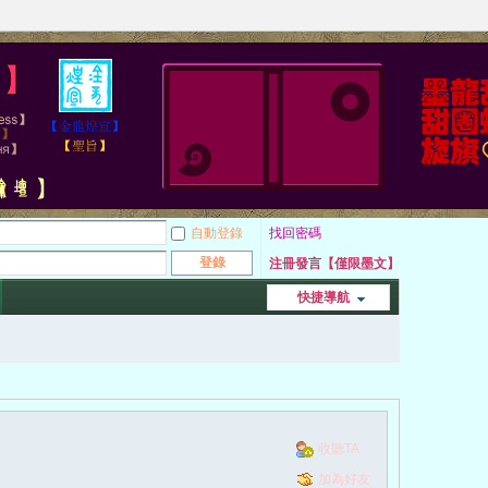
自動登錄
找回密碼
登錄
注冊發言【僅限墨文】
快捷導航
收聽TA
加為好友