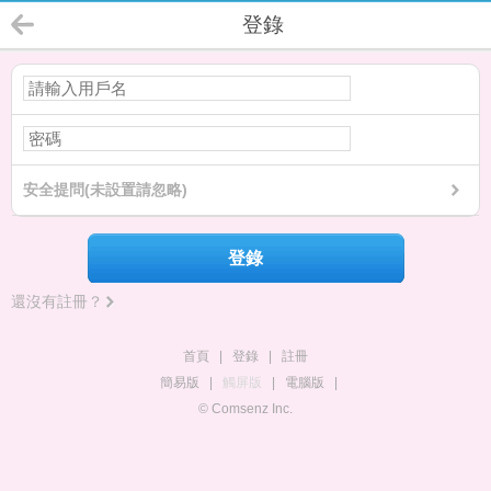
登錄
安全提問(未設置請忽略)
登錄
還沒有註冊？
首頁
|
登錄
|
註冊
簡易版
|
觸屏版
|
電腦版
|
© Comsenz Inc.