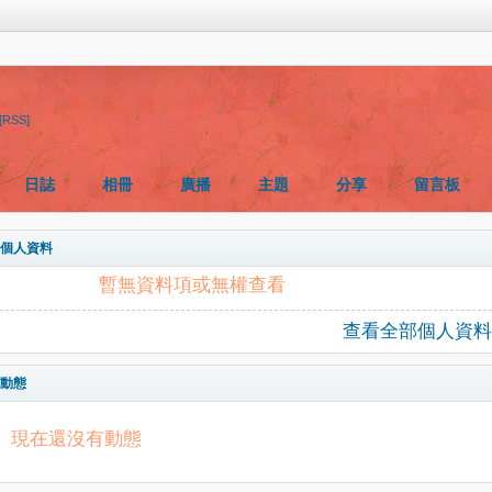
[RSS]
日誌
相冊
廣播
主題
分享
留言板
個人資料
暫無資料項或無權查看
查看全部個人資料
動態
現在還沒有動態