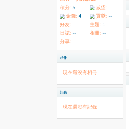
積分:
5
威望:
--
金錢:
4
貢獻:
--
好友:
--
主題:
1
日誌:
--
相冊:
--
分享:
--
相冊
現在還沒有相冊
記錄
現在還沒有記錄