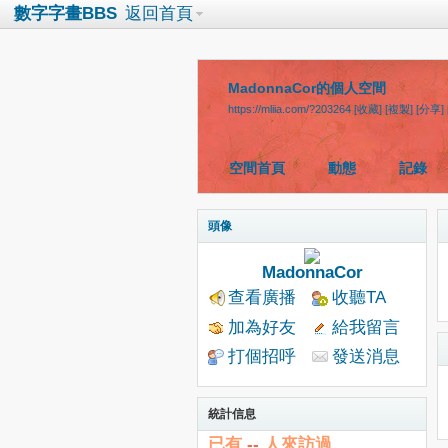
數字字畫BBS
返回首頁
MadonnaCor的個人空間
https://mliia.com/?203264
[收藏]
[複製]
[分享]
空間首頁
動態
記錄
頭像
MadonnaCor
查看廣播
收聽TA
加為好友
給我留言
打個招呼
發送消息
統計信息
已有
--
人來訪過