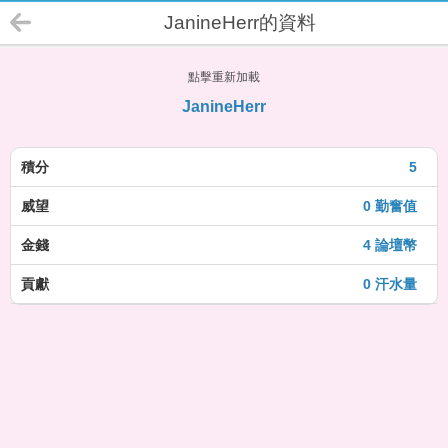
JanineHerr的資料
點擊重新加載
JanineHerr
積分
5
威望
0 勤奮值
金錢
4 論壇幣
貢獻
0 汗水量