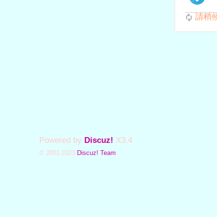
請稍候.
Powered by
Discuz!
X3.4
© 2001-2023
Discuz! Team
.