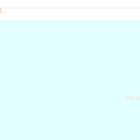
..
GMT+8,