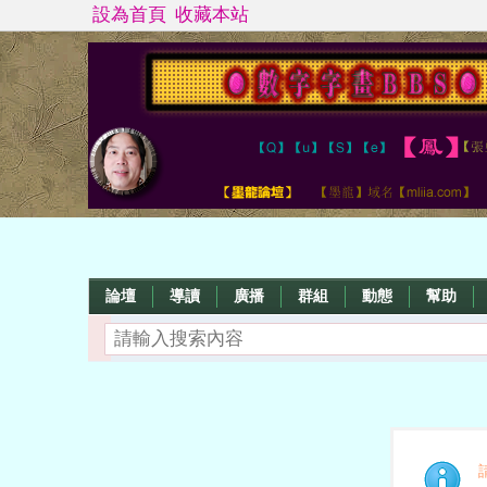
設為首頁
收藏本站
論壇
導讀
廣播
群組
動態
幫助