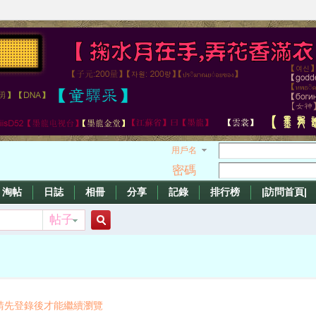
用戶名
密碼
淘帖
日誌
相冊
分享
記錄
排行榜
|訪問首頁|
帖子
搜
索
請先登錄後才能繼續瀏覽