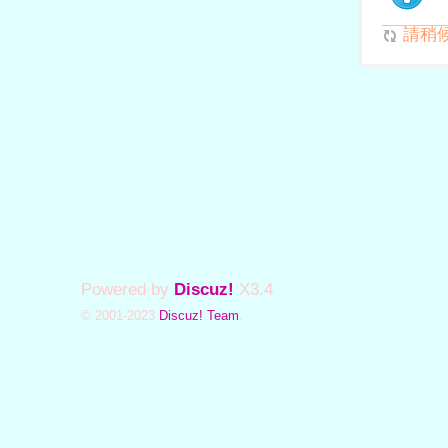
請稍候.
Powered by
Discuz!
X3.4
© 2001-2023
Discuz! Team
.