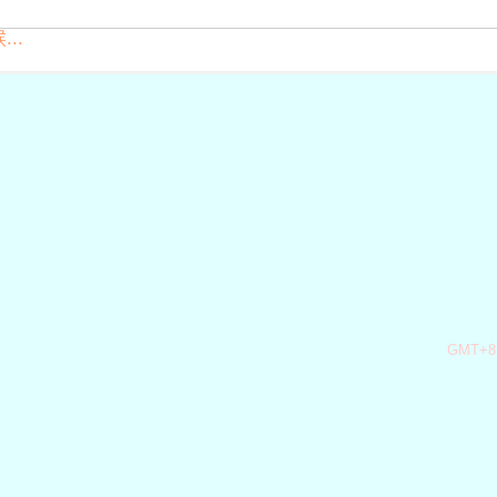
..
GMT+8,