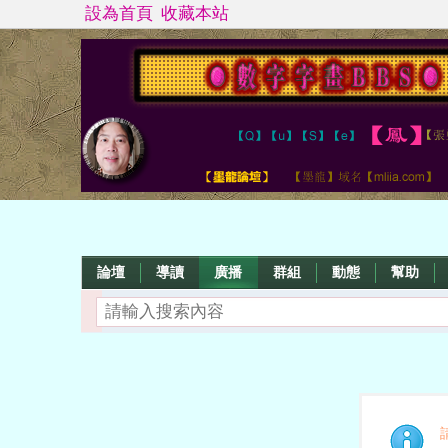
設為首頁
收藏本站
論壇
導讀
廣播
群組
動態
幫助