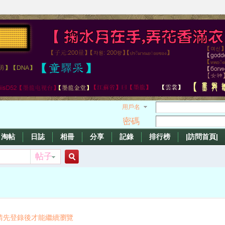
用戶名
密碼
淘帖
日誌
相冊
分享
記錄
排行榜
|訪問首頁|
帖子
搜
索
請先登錄後才能繼續瀏覽