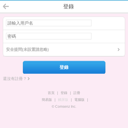
登錄
安全提問(未設置請忽略)
登錄
還沒有註冊？
首頁
|
登錄
|
註冊
簡易版
|
觸屏版
|
電腦版
|
© Comsenz Inc.