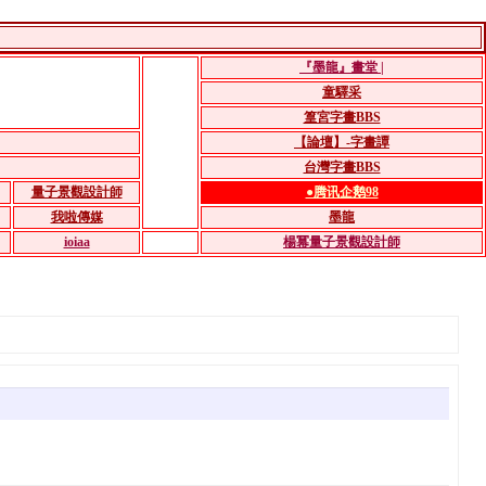
『墨龍』畫堂 |
童驛采
篁宮字畫BBS
【論壇】-字畫譚
台灣字畫BBS
量子景觀設計師
●腾讯企鹅98
我啦傳媒
墨龍
ioiaa
楊冪量子景觀設計師