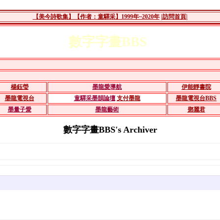
【美今詩歌集】【作者：童驛采】1999年~2020年
|訪問首頁|
數字字畫BBS
楊鈺瑩
墨龍愛導航
伊能靜書院
墨龍電視台
童驛采墨韻論壇
支付墨龍
墨龍電視台BBS
墨量子愛
墨龍藝術
鄧麗君
數字字畫BBS's Archiver