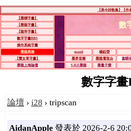
【美今詩歌集】【作者：
【墨聯字畫】
數
【墨龍字畫】
【龍帝字畫】
數字字畫BBS
操作系統字畫
墨龍商務
usaxii
楊鈺瑩
【豐女草字畫】
墨界音樂
墨龍電視台
童驛
墨龍上海論壇
S.H.E墨龍
墨量子愛
數字字畫BBS
論壇
›
i28
› tripscan
AidanApple
發表於 2026-2-6 20:0