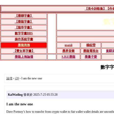
【美今詩歌集】【作者：
【墨聯字畫】
數
【墨龍字畫】
【龍帝字畫】
數字字畫BBS
操作系統字畫
墨龍商務
usaxii
楊鈺瑩
【豐女草字畫】
墨界音樂
墨龍電視台
童驛
墨龍上海論壇
S.H.E墨龍
墨量子愛
數字字畫B
論壇
›
i28
› I am the new one
KaiWatling
發表於 2025-7-25 05:55:28
I am the new one
Dave Portnoy’s how to transfer from crypto wallet to fiat wallet wallet details are unconfi