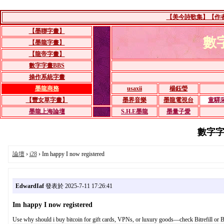
【美今詩歌集】【作者：
【墨聯字畫】
數
【墨龍字畫】
【龍帝字畫】
數字字畫BBS
操作系統字畫
墨龍商務
usaxii
楊鈺瑩
【豐女草字畫】
墨界音樂
墨龍電視台
童驛
墨龍上海論壇
S.H.E墨龍
墨量子愛
數字字畫B
論壇
›
i28
› Im happy I now registered
EdwardIaf
發表於 2025-7-11 17:26:41
Im happy I now registered
Use why should i buy bitcoin for gift cards, VPNs, or luxury goods—check Bitrefill or B