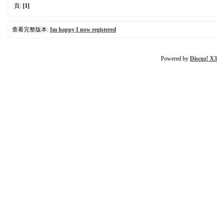
頁:
[1]
查看完整版本:
Im happy I now registered
Powered by
Discuz! X3