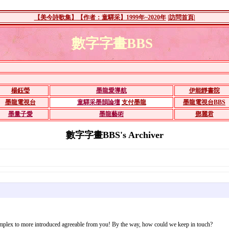
【美今詩歌集】【作者：童驛采】1999年~2020年
|訪問首頁|
數字字畫BBS
楊鈺瑩
墨龍愛導航
伊能靜書院
墨龍電視台
童驛采墨韻論壇
支付墨龍
墨龍電視台BBS
墨量子愛
墨龍藝術
鄧麗君
數字字畫BBS's Archiver
 complex to more introduced agreeable from you! By the way, how could we keep in touch?