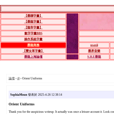
【墨聯字畫】
【墨龍字畫】
【龍帝字畫】
數字字畫BBS
操作系統字畫
墨龍商務
usaxii
【豐女草字畫】
墨界音樂
墨龍上海論壇
S.H.E墨龍
論壇
›
i8
› Orient Uniforms
SophiaMoun
發表於 2025-4-26 12:38:14
Orient Uniforms
Thank you for the auspicious writeup. It actually was once a leisure account it. Look