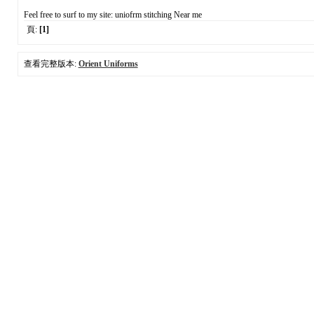
Feel free to surf to my site: uniofrm stitching Near me
頁:
[1]
查看完整版本:
Orient Uniforms