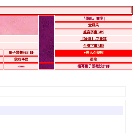
『墨龍』畫堂 |
童驛采
篁宮字畫BBS
【論壇】-字畫譚
台灣字畫BBS
量子景觀設計師
●腾讯企鹅98
我啦傳媒
墨龍
ioiaa
楊冪量子景觀設計師