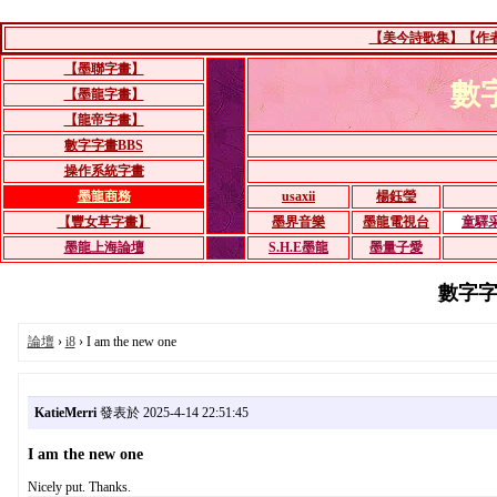
【美今詩歌集】【作者：
【墨聯字畫】
數
【墨龍字畫】
【龍帝字畫】
數字字畫BBS
操作系統字畫
墨龍商務
usaxii
楊鈺瑩
【豐女草字畫】
墨界音樂
墨龍電視台
童驛
墨龍上海論壇
S.H.E墨龍
墨量子愛
數字字畫B
論壇
›
i8
› I am the new one
KatieMerri
發表於 2025-4-14 22:51:45
I am the new one
Nicely put. Thanks.